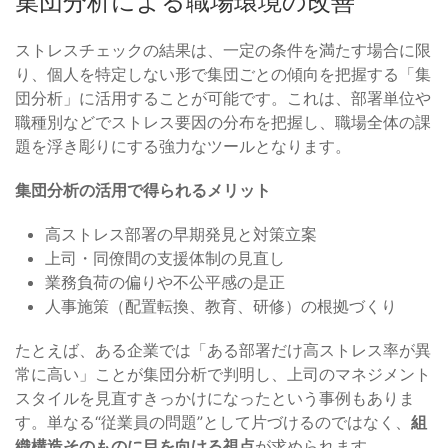
集団分析による職場環境の改善
ストレスチェックの結果は、一定の条件を満たす場合に限
り、個人を特定しない形で集団ごとの傾向を把握する「集
団分析」に活用することが可能です。これは、部署単位や
職種別などでストレス要因の分布を把握し、職場全体の課
題を浮き彫りにする強力なツールとなります。
集団分析の活用で得られるメリット
高ストレス部署の早期発見と対策立案
上司・同僚間の支援体制の見直し
業務負荷の偏りや不公平感の是正
人事施策（配置転換、教育、研修）の根拠づくり
たとえば、ある企業では「ある部署だけ高ストレス率が異
常に高い」ことが集団分析で判明し、上司のマネジメント
スタイルを見直すきっかけになったという事例もありま
す。単なる“従業員の問題”として片づけるのではなく、
組
織構造そのものに目を向ける視点
が求められます。