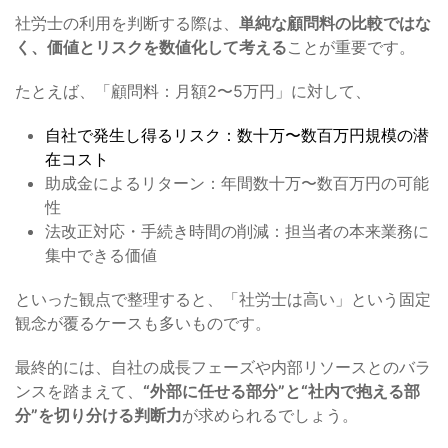
社労士の利用を判断する際は、
単純な顧問料の比較ではな
く、価値とリスクを数値化して考える
ことが重要です。
たとえば、「顧問料：月額2〜5万円」に対して、
自社で発生し得るリスク：数十万〜数百万円規模の潜
在コスト
助成金によるリターン：年間数十万〜数百万円の可能
性
法改正対応・手続き時間の削減：担当者の本来業務に
集中できる価値
といった観点で整理すると、「社労士は高い」という固定
観念が覆るケースも多いものです。
最終的には、自社の成長フェーズや内部リソースとのバラ
ンスを踏まえて、
“外部に任せる部分”と“社内で抱える部
分”を切り分ける判断力
が求められるでしょう。